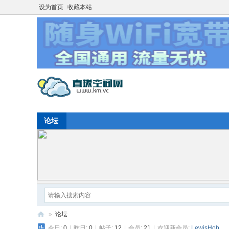
设为首页
收藏本站
论坛
»
论坛
今日:
0
|
昨日:
0
|
帖子:
12
|
会员:
21
|
欢迎新会员:
LewisHob